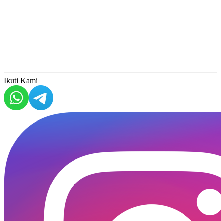
Ikuti Kami