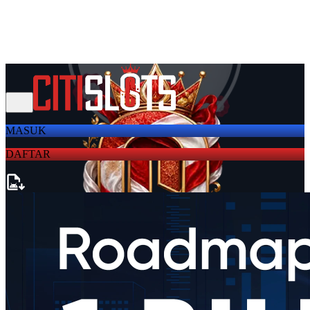
MASUK
DAFTAR