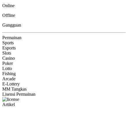
Online
Offline
Gangguan
Permainan
Sports
Esports
Slots
Casino
Poker
Lotto
Fishing
Arcade
E-Lottery
MM Tangkas
Lisensi Permainan
Artikel