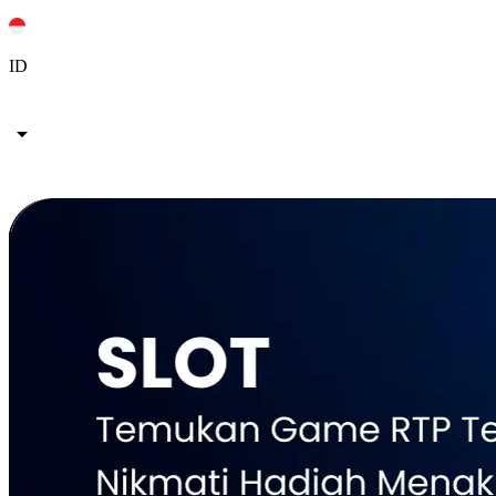
ID
arrow_drop_down