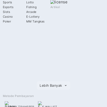
Sports
Lotto
Esports
Fishing
Artikel
Slots
Arcade
Casino
E-Lottery
Poker
MM Tangkas
Lebih Banyak
keyboard_arrow_down
Metode Pembayaran
BANK TRANSFER
E-WALLET